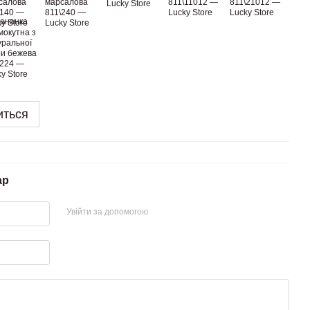
иться
ар
Увійти за допомогою