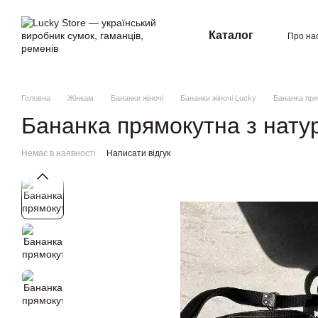
Перейти к основному контенту
Каталог
Про на
Угод
Головна
Жінкам
Бананки жіночі
Бананки жіночі Lucky
Бананка пря
Бананка прямокутна з нату
Немає в наявності
Написати відгук