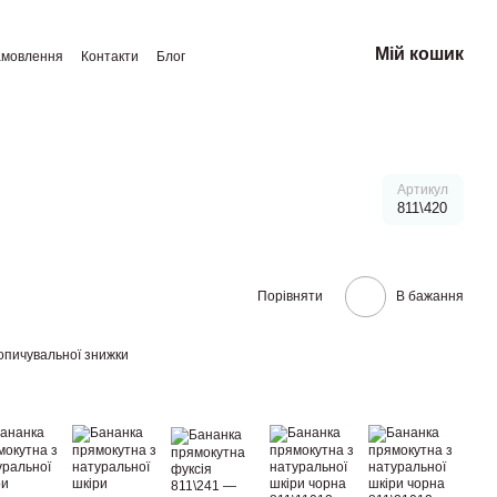
Мій кошик
амовлення
Контакти
Блог
Артикул
811\420
Порівняти
В бажання
опичувальної знижки