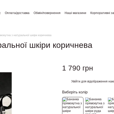
с
Оплата/доставка
Обмін/повернення
Наші магазини
Корпоративні з
а користувача
Відгуки про магазин
Публічний договір
мокутна з натуральної шкіри коричнева
ральної шкіри коричнева
1 790 грн
Увійти
для відображення нак
%
Виберіть колір