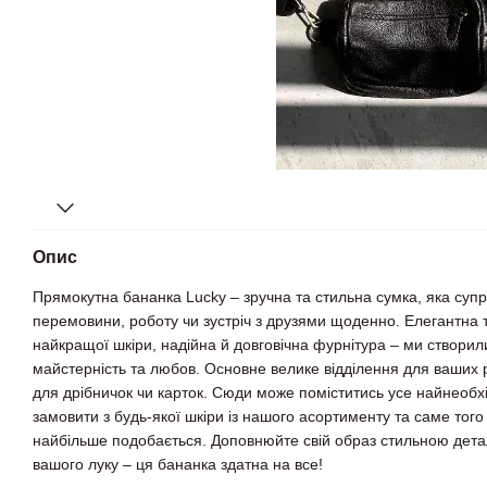
Опис
Прямокутна бананка Lucky – зручна та стильна сумка, яка супр
перемовини, роботу чи зустріч з друзями щоденно. Елегантна 
найкращої шкіри, надійна й довговічна фурнітура – ми створи
майстерність та любов. Основне велике відділення для ваших 
для дрібничок чи карток. Сюди може поміститись усе найнеоб
замовити з будь-якої шкіри із нашого асортименту та саме того
найбільше подобається. Доповнюйте свій образ стильною дета
вашого луку – ця бананка здатна на все!