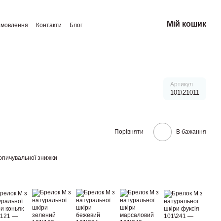
Мій кошик
амовлення
Контакти
Блог
Артикул
101\21011
Порівняти
В бажання
опичувальної знижки