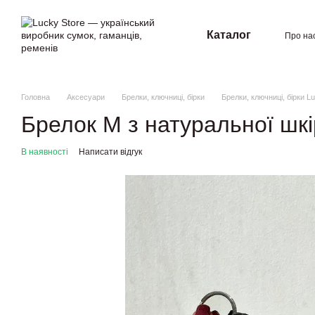
Перейти к основному контенту
Каталог
Про на
Угод
Головна
Аксесуари
Брелки, ключниці, бірки
Брелки, ключниці, бірки L
Брелок M з натуральної шк
В наявності
Написати відгук