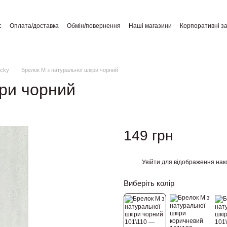
с
Оплата/доставка
Обмін/повернення
Наші магазини
Корпоративні з
а користувача
Відгуки про магазин
Публічний договір
ucky
Брелок M з натуральної шкіри чорний
іри чорний
149 грн
Увійти
для відображення нак
%
Виберіть колір