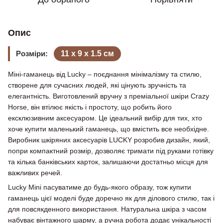
Опис
Розміри:
11 х 9 х 1.5 см
Міні-гаманець від Lucky – поєднання мінімалізму та стилю,
створене для сучасних людей, які цінують зручність та
елегантність. Виготовлений вручну з преміальної шкіри Crazy
Horse, він втілює якість і простоту, що робить його
ексклюзивним аксесуаром. Це ідеальний вибір для тих, хто
хоче купити маленький гаманець, що вмістить все необхідне.
Виробник шкіряних аксесуарів LUCKY розробив дизайн, який,
попри компактний розмір, дозволяє тримати під руками готівку
та кілька банківських карток, залишаючи достатньо місця для
важливих речей.
Lucky Mini пасуватиме до будь-якого образу, тож купити
гаманець цієї моделі буде доречно як для ділового стилю, так і
для повсякденного використання. Натуральна шкіра з часом
набуває вінтажного шарму, а ручна робота додає унікальності