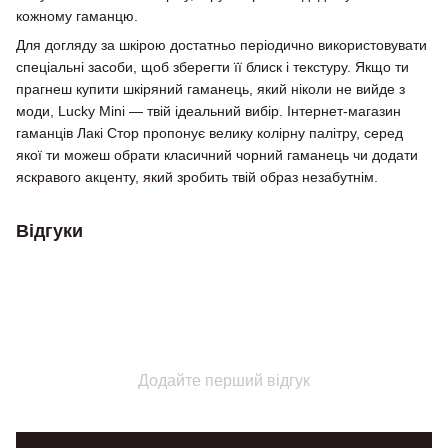
кожному гаманцю.
Для догляду за шкірою достатньо періодично використовувати
спеціальні засоби, щоб зберегти її блиск і текстуру. Якщо ти
прагнеш купити шкіряний гаманець, який ніколи не вийде з
моди, Lucky Mini — твій ідеальний вибір. Інтернет-магазин
гаманців Лакі Стор пропонує велику колірну палітру, серед
якої ти можеш обрати класичний чорний гаманець чи додати
яскравого акценту, який зробить твій образ незабутнім.
Відгуки
Додайте перший відгук