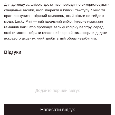
Для догляду за шкірою достатньо періодично використовувати
спеціальні засоби, щоб зберегти її блиск і текстуру. Якщо ти
прагнеш купити шкіряний гаманець, який ніколи не вийде з
моди, Lucky Mini — твій ідеальний вибір. Інтернет-магазин
гаманців Лакі Стор пропонує велику колірну палітру, серед
якої ти можеш обрати класичний чорний гаманець чи додати
яскравого акценту, який зробить твій образ незабутнім.
Відгуки
Додайте перший відгук
Написати відгук