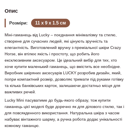
Опис
Розміри:
11 х 9 х 1.5 см
Міні-гаманець від Lucky – поєднання мінімалізму та стилю,
створене для сучасних людей, які цінують зручність та
елегантність. Виготовлений вручну з преміальної шкіри Crazy
Horse, він втілює якість і простоту, що робить його
ексклюзивним аксесуаром. Це ідеальний вибір для тих, хто
хоче купити маленький гаманець, що вмістить все необхідне.
Виробник шкіряних аксесуарів LUCKY розробив дизайн, який,
попри компактний розмір, дозволяє тримати під руками готівку
та кілька банківських карток, залишаючи достатньо місця для
важливих речей.
Lucky Mini пасуватиме до будь-якого образу, тож купити
гаманець цієї моделі буде доречно як для ділового стилю, так і
для повсякденного використання. Натуральна шкіра з часом
набуває вінтажного шарму, а ручна робота додає унікальності
кожному гаманцю.