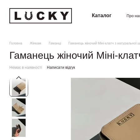
Перейти к основному контенту
Каталог
Про на
Угод
Головна
Жінкам
Гаманці
Гаманець жіночий Міні-клатч з натуральної 
Гаманець жіночий Міні-клат
Немає в наявності
Написати відгук