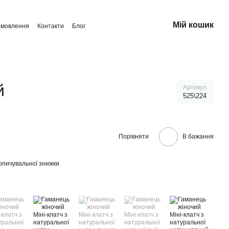
Мій кошик
амовлення
Контакти
Блог
й
Артикул
525\224
Порівняти
В бажання
опичувальної знижки