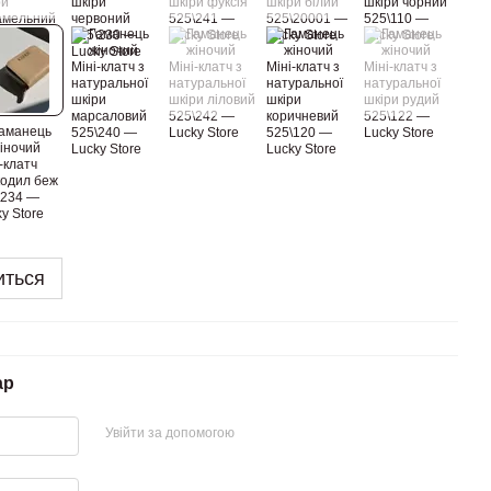
иться
ар
Увійти за допомогою