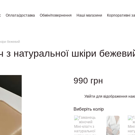
с
Оплата/доставка
Обмін/повернення
Наші магазини
Корпоративні з
а користувача
Відгуки про магазин
Публічний договір
шкіри бежевий
ч з натуральної шкіри бежеви
990 грн
Увійти
для відображення нак
%
Виберіть колір