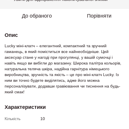
До обраного
Порівняти
Опис
Lucky міні-клатч – елегантний, компактний та зручний
гаманець, в який поміститься все найнеобхідніше. Цей
аксесуар стане у нагоді при прогулянці, у вашій сумочці і
навіть якщо ви вибігли до магазину. Широка палітра кольорів,
натуральна теляча шкіра, надійна гарнітура німецького
виробництва, зручність та якість – це про міні-клатч Lucky. Із
ним ви точно будете виділятись, адже його можна
персоналізувати, додавши гравіювання чи тиснення на будь-
який смак!
Характеристики
Кількість
10