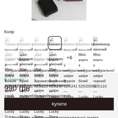
Колір
+6
В наявності
990 грн
Купити
Увійти
для відображення накопичувальної знижки
%