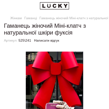
Жінкам
Гаманці
Гаманець жіночий Міні-клатч з натуральної
Гаманець жіночий Міні-клатч з
натуральної шкіри фуксія
Артикул:
525\241
Написати відгук