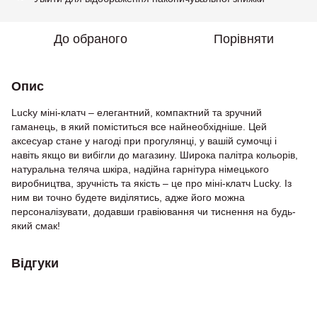
До обраного
Порівняти
Опис
Lucky міні-клатч – елегантний, компактний та зручний
гаманець, в який поміститься все найнеобхідніше. Цей
аксесуар стане у нагоді при прогулянці, у вашій сумочці і
навіть якщо ви вибігли до магазину. Широка палітра кольорів,
натуральна теляча шкіра, надійна гарнітура німецького
виробництва, зручність та якість – це про міні-клатч Lucky. Із
ним ви точно будете виділятись, адже його можна
персоналізувати, додавши гравіювання чи тиснення на будь-
який смак!
Відгуки