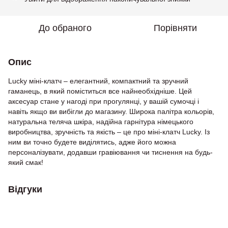
До обраного
Порівняти
Опис
Lucky міні-клатч – елегантний, компактний та зручний
гаманець, в який поміститься все найнеобхідніше. Цей
аксесуар стане у нагоді при прогулянці, у вашій сумочці і
навіть якщо ви вибігли до магазину. Широка палітра кольорів,
натуральна теляча шкіра, надійна гарнітура німецького
виробництва, зручність та якість – це про міні-клатч Lucky. Із
ним ви точно будете виділятись, адже його можна
персоналізувати, додавши гравіювання чи тиснення на будь-
який смак!
Відгуки