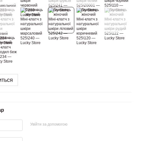
иться
ар
Увійти за допомогою