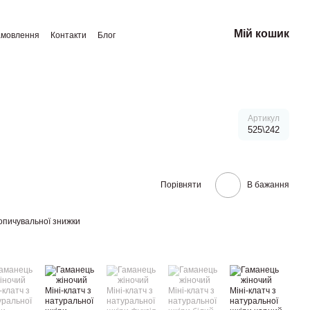
Мій кошик
амовлення
Контакти
Блог
Артикул
525\242
Порівняти
В бажання
опичувальної знижки