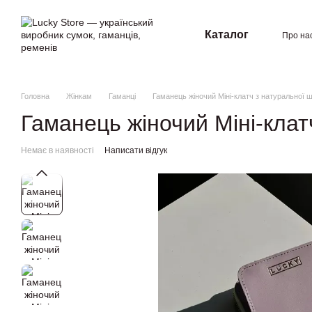
Перейти к основному контенту
Каталог
Про на
Угод
Головна
Жінкам
Гаманці
Гаманець жіночий Міні-клатч з натуральної ш
Гаманець жіночий Міні-клат
Немає в наявності
Написати відгук