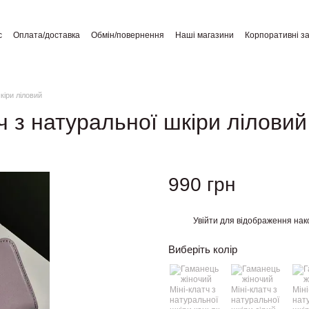
с
Оплата/доставка
Обмін/повернення
Наші магазини
Корпоративні з
а користувача
Відгуки про магазин
Публічний договір
кіри ліловий
ч з натуральної шкіри ліловий
990 грн
Увійти
для відображення нак
%
Виберіть колір