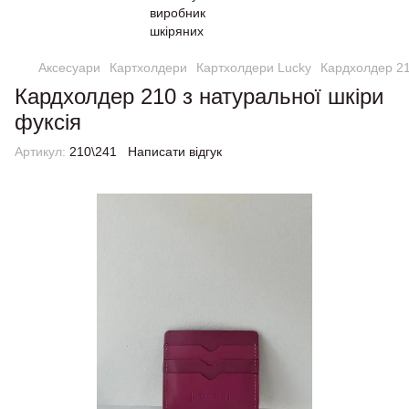
Аксесуари
Картхолдери
Картхолдери Lucky
Кардхолдер 21
Кардхолдер 210 з натуральної шкіри
фуксія
Артикул:
210\241
Написати відгук