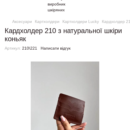
Аксесуари
Картхолдери
Картхолдери Lucky
Кардхолдер 21
Кардхолдер 210 з натуральної шкіри
коньяк
Артикул:
210\221
Написати відгук