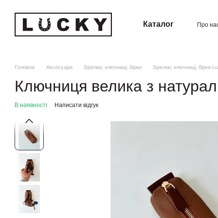
Перейти к основному контенту
Каталог
Про на
Угод
Головна
Аксесуари
Брелки, ключниці, бірки
Брелки, ключниці, бірки L
Ключниця велика з натурал
В наявності
Написати відгук