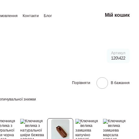
Мій кошик
амовлення
Контакти
Блог
Артикул
120\422
Порівняти
В бажання
опичувальної знижки