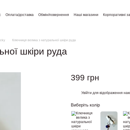
с
Оплата/доставка
Обмін/повернення
Наші магазини
Корпоративні з
а користувача
Відгуки про магазин
Публічний договір
ucky
Ключниця велика з натуральної шкіри руда
ьної шкіри руда
399 грн
Увійти
для відображення нак
%
Виберіть колір