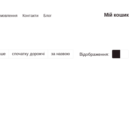
Мій кошик
амовлення
Контакти
Блог
вше
спочатку дорожчі
за назвою
Відображення: