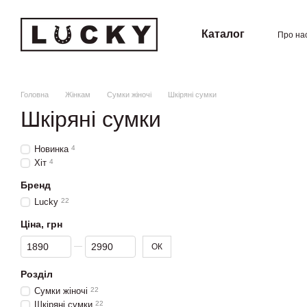
Перейти к основному контенту
Каталог
Про на
Угод
Головна
Жінкам
Сумки жіночі
Шкіряні сумки
Шкіряні сумки
Новинка
4
Хіт
4
Бренд
Lucky
22
Ціна, грн
Від Ціна, грн
До Ціна, грн
ОК
Розділ
Сумки жіночі
22
Шкіряні сумки
22