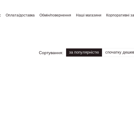
с
Оплата/доставка
Обмін/повернення
Наші магазини
Корпоративні з
а користувача
Відгуки про магазин
Публічний договір
за популярністю
спочатку деше
Сортування: