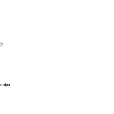
Сумка жіноча фермуар з натуральної шкіри біла