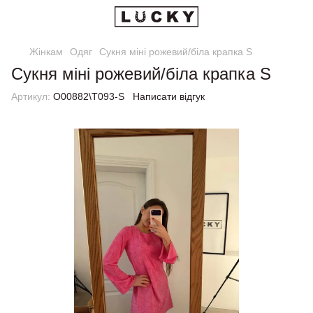
Жінкам
Одяг
Сукня міні рожевий/біла крапка S
Сукня міні рожевий/біла крапка S
Артикул:
О00882\Т093-S
Написати відгук