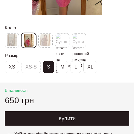
Колір
Розмір
XS
XS-S
S
M
L
XL
В наявності
650 грн
Купити
Увійти
для відображення накопичувальної знижки
%