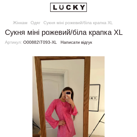
Жінкам
Одяг
Сукня міні рожевий/біла крапка XL
Сукня міні рожевий/біла крапка XL
Артикул:
О00882\Т093-XL
Написати відгук