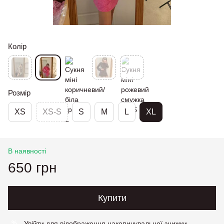
Колір
Розмір
XS
XS-S
S
M
L
XL
В наявності
650 грн
Купити
Увійти
для відображення накопичувальної знижки
%