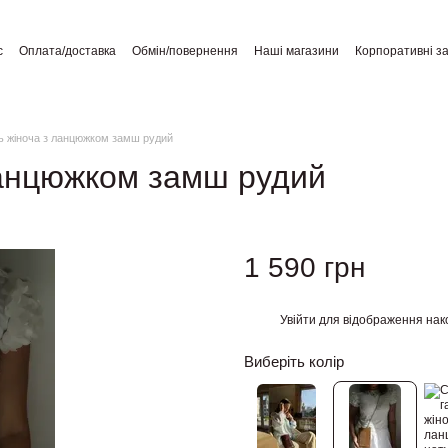
с
Оплата/доставка
Обмін/повернення
Наші магазини
Корпоративні з
а користувача
Відгуки про магазин
Публічний договір
 жіноча з ланцюжком замш рудий
ланцюжком замш рудий
1 590 грн
Увійти
для відображення нак
%
Виберіть колір