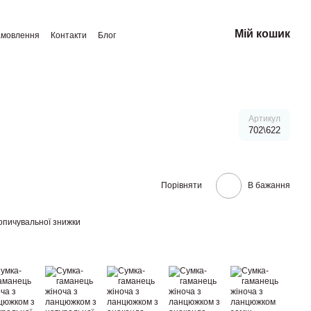
Мій кошик
амовлення
Контакти
Блог
Артикул
702\622
Порівняти
В бажання
опичувальної знижки