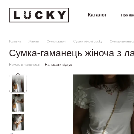
Перейти к основному контенту
Каталог
Про на
Угод
Головна
Жінкам
Сумки жіночі
Сумки жіночі Lucky
Сумка-гаманець
Сумка-гаманець жіноча з 
Немає в наявності
Написати відгук