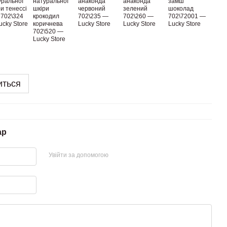
иться
ар
Увійти за допомогою