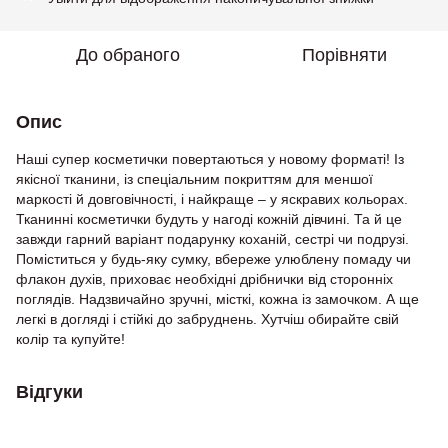
До обраного
Порівняти
Опис
Наші супер косметички повертаються у новому форматі! Із
якісної тканини, із спеціальним покриттям для меншої
маркості й довговічності, і найкраще – у яскравих кольорах.
Тканинні косметички будуть у нагоді кожній дівчині. Та й це
завжди гарний варіант подарунку коханій, сестрі чи подрузі.
Поміститься у будь-яку сумку, вбереже улюблену помаду чи
флакон духів, приховає необхідні дрібнички від сторонніх
поглядів. Надзвичайно зручні, місткі, кожна із замочком. А ще
легкі в догляді і стійкі до забруднень. Хутчіш обирайте свій
колір та купуйте!
Відгуки