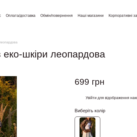
с
Оплата/доставка
Обмін/повернення
Наші магазини
Корпоративні з
а користувача
Відгуки про магазин
Публічний договір
 леопардова
з еко-шкіри леопардова
699 грн
Увійти
для відображення нак
%
Виберіть колір