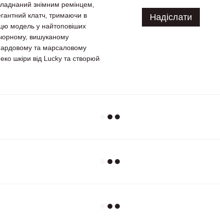
обладнаний знімним ремінцем,
егантний клатч, тримаючи в
Надіслати
є цю модель у найтоповіших
 чорному, вишуканому
пардовому та марсаловому
 еко шкіри від Lucky та створюй