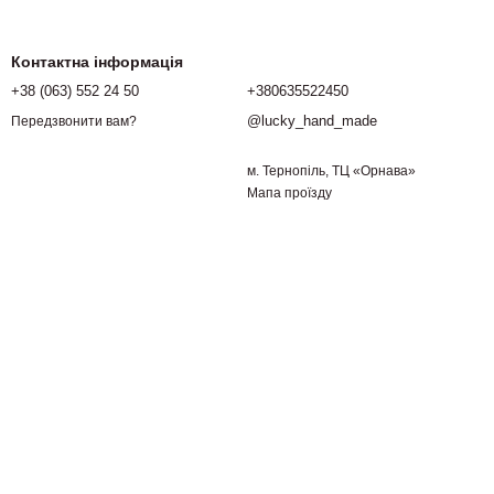
Контактна інформація
+38 (063) 552 24 50
+380635522450
@lucky_hand_made
Передзвонити вам?
м. Тернопіль, ТЦ «Орнава»
Мапа проїзду