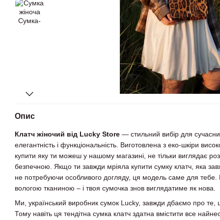
Опис
Клатч жіночий від Lucky Store
— стильний вибір для сучасних
елегантність і функціональність. Виготовлена з еко-шкіри високо
купити яку ти можеш у нашому магазині, не тільки виглядає роз
безпечною. Якщо ти завжди мріяла купити сумку клатч, яка за
не потребуючи особливого догляду, ця модель саме для тебе. 
вологою тканиною – і твоя сумочка знов виглядатиме як нова.
Ми, український виробник сумок Lucky, завжди дбаємо про те, 
Тому навіть ця тендітна сумка клатч здатна вмістити все найне