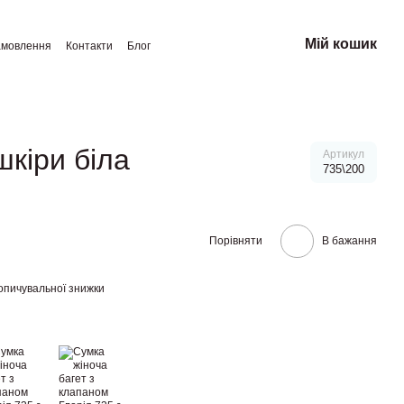
Мій кошик
амовлення
Контакти
Блог
шкіри біла
Артикул
735\200
Порівняти
В бажання
опичувальної знижки