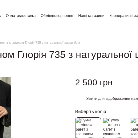
с
Оплата/доставка
Обмін/повернення
Наші магазини
Корпоративні з
а користувача
Відгуки про магазин
Публічний договір
гет з клапаном Глорія 735 з натуральної шкіри біла
ном Глорія 735 з натуральної 
2 500 грн
Увійти
для відображення нак
%
Виберіть колір