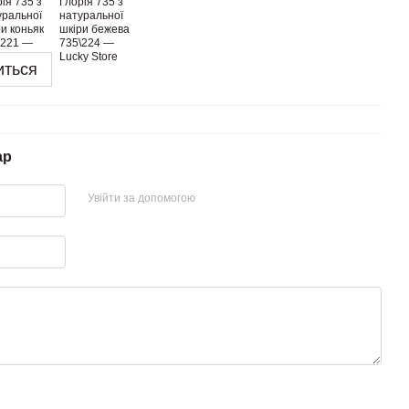
иться
ар
Увійти за допомогою