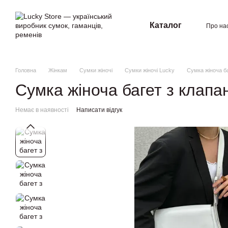
Перейти к основному контенту
Каталог
Про на
Угод
Головна
Жінкам
Сумки жіночі
Сумки жіночі Lucky
Сумка жіноча ба
Сумка жіноча багет з клапа
Немає в наявності
Написати відгук