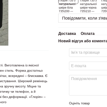
Повідомити, коли з'яв
Доставка
Оплата
Новий відгук або комент
і. Виготовлена із якісної
ожен стиль. Форма достатньо
ітах, всередині – блискавка. Є
ристування. Широкий ремінець
на зручну висоту. Міцне та
етичку чи телефон, а й
і без деформації. «Глорія» –
ного
Оцініть товар