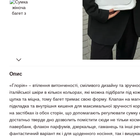
Опис
«Глорія» – втілення витонченості, сміливого дизайну та зручност
італійської шкіри в кількох кольорах, які можна підібрати під к
цупка та міцна, тому багет тримає свою форму. Клапан на магн
підкладка та внутрішня кишеня для максимальної зручності ко
на застібках із обох сторін, що допомагають регулювати сумку 
достатньо тверде дно дозволить помістити сюди не тільки косм
павербанк, флакон парфумів, дзеркальце, гаманець та інші реч
фантастичний варіант як і для щоденного носіння, так і вишука