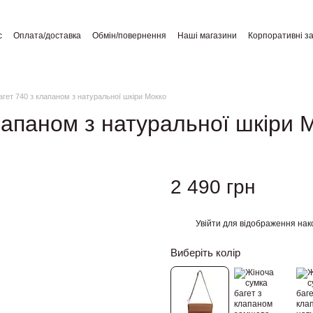
с
Оплата/доставка
Обмін/повернення
Наші магазини
Корпоративні з
а користувача
Відгуки про магазин
Публічний договір
агет 740 з клапаном з натуральної шкіри Мокко
лапаном з натуральної шкіри 
2 490 грн
Увійти
для відображення нак
%
Виберіть колір