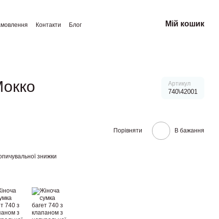
Мій кошик
амовлення
Контакти
Блог
Мокко
Артикул
740\42001
Порівняти
В бажання
опичувальної знижки