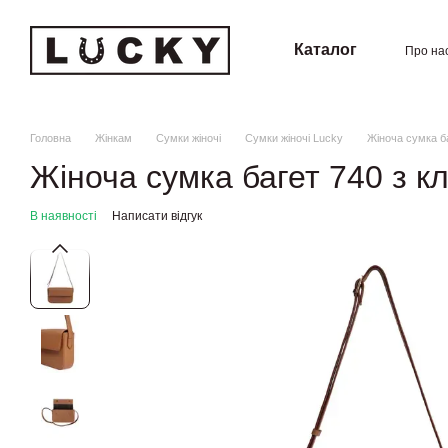
Перейти к основному контенту
Каталог
Про на
Угод
Головна
Жінкам
Сумки жіночі
Сумки жіночі Lucky
Жіноча сумка б
Жіноча сумка багет 740 з к
В наявності
Написати відгук