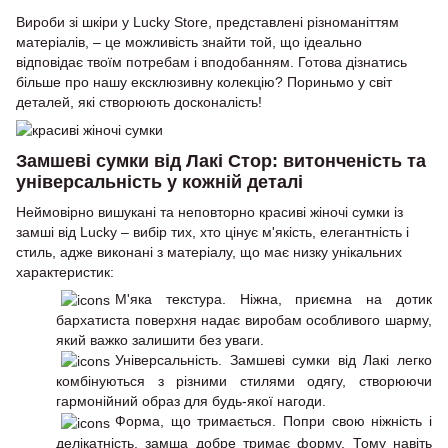
Вироби зі шкіри у Lucky Store, представлені різноманіттям
матеріалів, – це можливість знайти той, що ідеально
відповідає твоїм потребам і вподобанням. Готова дізнатись
більше про нашу ексклюзивну колекцію? Пориньмо у світ
деталей, які створюють досконалість!
Замшеві сумки від Лакі Стор: витонченість та
універсальність у кожній деталі
Неймовірно вишукані та неповторно красиві жіночі сумки із
замші від Lucky – вибір тих, хто цінує м'якість, елегантність і
стиль, адже виконані з матеріалу, що має низку унікальних
характеристик:
М'яка текстура. Ніжна, приємна на дотик
бархатиста поверхня надає виробам особливого шарму,
який важко залишити без уваги.
Універсальність. Замшеві сумки від Лакі легко
комбінуються з різними стилями одягу, створюючи
гармонійний образ для будь-якої нагоди.
Форма, що тримається. Попри свою ніжність і
делікатність, замша добре тримає форму. Тому навіть