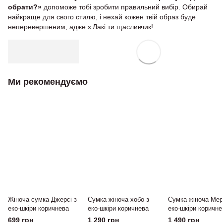
обрати?»
допоможе тобі зробити правильний вибір. Обирай
найкраще для свого стилю, і нехай кожен твій образ буде
неперевершеним, адже з Лакі ти щасливчик!
Ми рекомендуємо
Жіноча сумка Джерсі з
Сумка жіноча хобо з
Сумка жіноча Мер
еко-шкіри коричнева
еко-шкіри коричнева
еко-шкіри коричн
699 грн
1 290 грн
1 490 грн