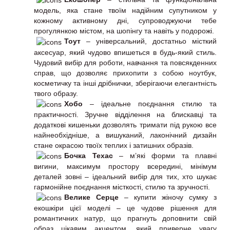
модель, яка стане твоїм надійним супутником у
кожному активному дні, супроводжуючи тебе
прогулянкою містом, на шопінгу та навіть у подорожі.
Тоут
– універсальний, достатньо місткий
аксесуар, який чудово впишеться в будь-який стиль.
Чудовий вибір для роботи, навчання та повсякденних
справ, що дозволяє прихопити з собою ноутбук,
косметичку та інші дрібнички, зберігаючи елегантність
твого образу.
Хобо
– ідеальне поєднання стилю та
практичності. Зручне відділення на блискавці та
додаткові кишеньки дозволять тримати під рукою все
найнеобхідніше, а вишуканий, лаконічний дизайн
стане окрасою твоїх теплих і затишних образів.
Бочка Техас
– м’які форми та плавні
вигини, максимум простору всередині, мінімум
деталей зовні – ідеальний вибір для тих, хто шукає
гармонійне поєднання місткості, стилю та зручності.
Велике Серце
– купити жіночу сумку з
екошкіри цієї моделі – це чудове рішення для
романтичних натур, що прагнуть доповнити свій
образ цікавим акцентом, який приверне увагу