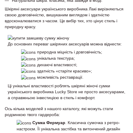
Натуральна шкіра: класика, яка завжди в моді.
Шкіряні аксесуари українського виробника Лакі вирізняються
своєю довговічністю, вишуканим виглядом і здатністю
вдосконалюватися з часом. Це вибір тих, хто цінує стиль і
природну красу.
До основних переваг шкіряних аксесуарів можна віднести:
природна міцність і довговічність;
унікальна текстура;
дихаючі властивості;
здатність «старіти красиво»;
можливість реставрації.
Ці унікальні властивості роблять шкіряні жіночі сумки
українського виробника Lucky Store не просто аксесуарами,
а справжньою інвестицією в стиль і комфорт.
Ось кілька моделей з нашого каталогу, які можуть стати
родзинкою твого гардероба:
Сумка Фермуар
. Класична сумочка з ретро-
настроєм. Її унікальна застібка та витончений дизайн