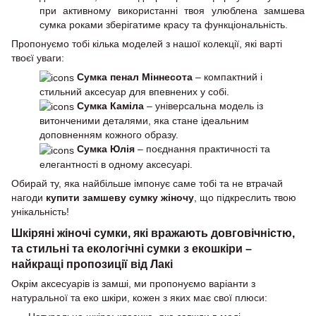
при активному використанні твоя улюблена замшева
сумка роками зберігатиме красу та функціональність.
Пропонуємо тобі кілька моделей з нашої колекції, які варті
твоєї уваги:
Сумка пенал Міннесота
– компактний і
стильний аксесуар для впевнених у собі.
Сумка Каміла
– універсальна модель із
витонченими деталями, яка стане ідеальним
доповненням кожного образу.
Сумка Юлія
– поєднання практичності та
елегантності в одному аксесуарі.
Обирай ту, яка найбільше імпонує саме тобі та не втрачай
нагоди
купити замшеву сумку жіночу
, що підкреслить твою
унікальність!
Шкіряні жіночі сумки, які вражають довговічністю,
та стильні та екологічні сумки з екошкіри –
найкращі пропозиції від Лакі
Окрім аксесуарів із замші, ми пропонуємо варіанти з
натуральної та еко шкіри, кожен з яких має свої плюси: