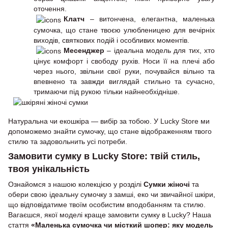
оточення.
Клатч
– витончена, елегантна, маленька
сумочка, що стане твоєю улюбленицею для вечірніх
виходів, святкових подій і особливих моментів.
Месенджер
– ідеальна модель для тих, хто
цінує комфорт і свободу рухів. Носи її на плечі або
через нього, звільни свої руки, почувайся вільно та
впевнено та завжди виглядай стильно та сучасно,
тримаючи під рукою тільки найнеобхідніше.
Натуральна чи екошкіра — вибір за тобою. У Lucky Store ми
допоможемо знайти сумочку, що стане відображенням твого
стилю та задовольнить усі потреби.
Замовити сумку в Lucky Store: твій стиль,
твоя унікальність
Ознайомся з нашою колекцією у розділі
Сумки жіночі
та
обери свою ідеальну сумочку з замші, еко чи звичайної шкіри,
що відповідатиме твоїм особистим вподобанням та стилю.
Вагаєшся, якої моделі краще замовити сумку в Lucky? Наша
стаття
«Маленька сумочка чи місткий шопер: яку модель