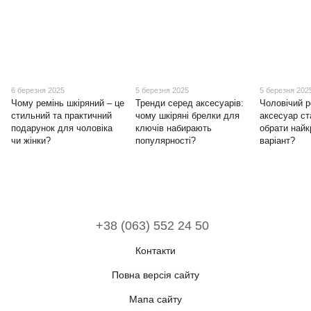
6 березня 2025
5 березня 2025
5 березня 202
Чому ремінь шкіряний – це
Тренди серед аксесуарів:
Чоловічий р
стильний та практичний
чому шкіряні брелки для
аксесуар ст
подарунок для чоловіка
ключів набирають
обрати най
чи жінки?
популярності?
варіант?
+38 (063) 552 24 50
Контакти
Повна версія сайту
Мапа сайту