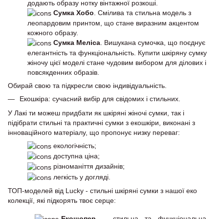
додають образу нотку вінтажної розкоші.
Сумка Хобо
. Смілива та стильна модель з
леопардовим принтом, що стане виразним акцентом
кожного образу.
Сумка Меліса
. Вишукана сумочка, що поєднує
елегантність та функціональність. Купити шкіряну сумку
жіночу цієї моделі стане чудовим вибором для ділових і
повсякденних образів.
Обирай свою та підкресли свою індивідуальність.
Екошкіра: сучасний вибір для свідомих і стильних.
У Лакі ти можеш придбати як шкіряні жіночі сумки, так і
підібрати стильні та практичні сумки з екошкіри, виконані з
інноваційного матеріалу, що пропонує низку переваг:
екологічність;
доступна ціна;
різноманіття дизайнів;
легкість у догляді.
ТОП-моделей від Lucky - стильні шкіряні сумки з нашої еко
колекції, які підкорять твоє серце:
Екошопер
– стильна та функціональна