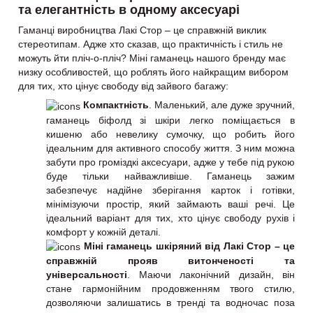
та елегантність в одному аксесуарі
Гаманці виробництва Лакі Стор – це справжній виклик
стереотипам. Адже хто сказав, що практичність і стиль не
можуть йти пліч-о-пліч? Міні гаманець нашого бренду має
низку особливостей, що роблять його найкращим вибором
для тих, хто цінує свободу від зайвого багажу:
Компактність
. Маленький, але дуже зручний,
гаманець біфолд зі шкіри легко поміщається в
кишеню або невелику сумочку, що робить його
ідеальним для активного способу життя. З ним можна
забути про громіздкі аксесуари, адже у тебе під рукою
буде тільки найважливіше. Гаманець зажим
забезпечує надійне зберігання карток і готівки,
мінімізуючи простір, який займають ваші речі. Це
ідеальний варіант для тих, хто цінує свободу рухів і
комфорт у кожній деталі.
Міні гаманець шкіряний від Лакі Стор – це
справжній прояв витонченості та
універсальності
. Маючи лаконічний дизайн, він
стане гармонійним продовженням твого стилю,
дозволяючи залишатись в тренді та водночас поза