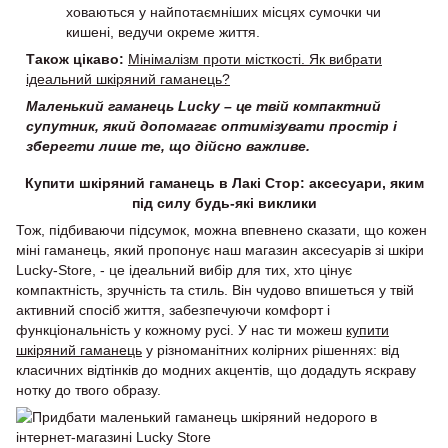
ховаються у найпотаємніших місцях сумочки чи
кишені, ведучи окреме життя.
Також цікаво:
Мінімалізм проти місткості. Як вибрати
ідеальний шкіряний гаманець?
Маленький гаманець Lucky – це твій компактний
супутник, який допомагає оптимізувати простір і
зберегти лише те, що дійсно важливе.
Купити шкіряний гаманець в Лакі Стор: аксесуари, яким
під силу будь-які виклики
Тож, підбиваючи підсумок, можна впевнено сказати, що кожен
міні гаманець, який пропонує наш магазин аксесуарів зі шкіри
Lucky-Store, - це ідеальний вибір для тих, хто цінує
компактність, зручність та стиль. Він чудово впишеться у твій
активний спосіб життя, забезпечуючи комфорт і
функціональність у кожному русі. У нас ти можеш
купити
шкіряний гаманець
у різноманітних колірних рішеннях: від
класичних відтінків до модних акцентів, що додадуть яскраву
нотку до твого образу.