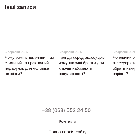
Інші записи
6 березня 2025
5 березня 2025
5 березня 202
Чому ремінь шкіряний – це
Тренди серед аксесуарів:
Чоловічий р
стильний та практичний
чому шкіряні брелки для
аксесуар ст
подарунок для чоловіка
ключів набирають
обрати най
чи жінки?
популярності?
варіант?
+38 (063) 552 24 50
Контакти
Повна версія сайту