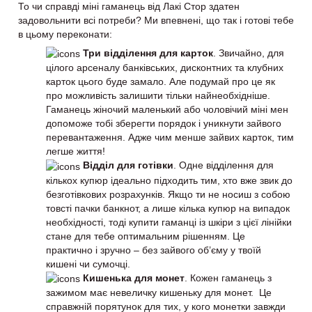
То чи справді міні гаманець від Лакі Стор здатен
задовольнити всі потреби? Ми впевнені, що так і готові тебе
в цьому переконати:
Три відділення для карток
. Звичайно, для
цілого арсеналу банківських, дисконтних та клубних
карток цього буде замало. Але подумай про це як
про можливість залишити тільки найнеобхідніше.
Гаманець жіночий маленький або чоловічий міні мен
допоможе тобі зберегти порядок і уникнути зайвого
перевантаження. Адже чим менше зайвих карток, тим
легше життя!
Відділ для готівки
. Одне відділення для
кількох купюр ідеально підходить тим, хто вже звик до
безготівкових розрахунків. Якщо ти не носиш з собою
товсті пачки банкнот, а лише кілька купюр на випадок
необхідності, тоді купити гаманці із шкіри з цієї лінійки
стане для тебе оптимальним рішенням. Це
практично і зручно – без зайвого об’єму у твоїй
кишені чи сумочці.
Кишенька для монет
. Кожен гаманець з
зажимом має невеличку кишеньку для монет. Це
справжній порятунок для тих, у кого монетки завжди