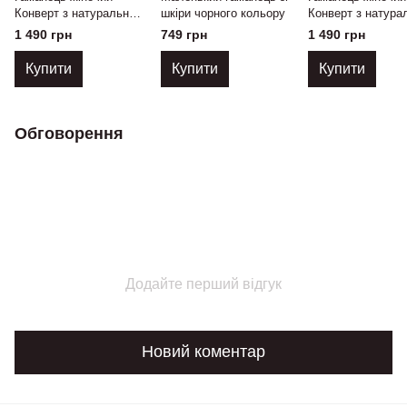
Конверт з натуральної
шкіри чорного кольору
Конверт з натура
шкіри чорний
шкіри бежевий
1 490 грн
749 грн
1 490 грн
Купити
Купити
Купити
Обговорення
Додайте перший відгук
Новий коментар