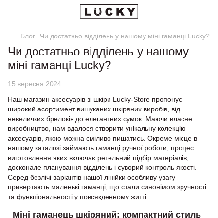
Блог
Чи достатньо відділень у нашому міні гаманці Lucky?
Чи достатньо відділень у нашому
міні гаманці Lucky?
15 вересня 2024
Наш магазин аксесуарів зі шкіри Lucky-Store пропонує
широкий асортимент вишуканих шкіряних виробів, від
невеличких брелоків до елегантних сумок. Маючи власне
виробництво, нам вдалося створити унікальну колекцію
аксесуарів, якою можна сміливо пишатись. Окреме місце в
нашому каталозі займають гаманці ручної роботи, процес
виготовлення яких включає ретельний підбір матеріалів,
досконале планування відділень і суворий контроль якості.
Серед безлічі варіантів нашої лінійки особливу увагу
привертають маленькі гаманці, що стали синонімом зручності
та функціональності у повсякденному житті.
Міні гаманець шкіряний: компактний стиль